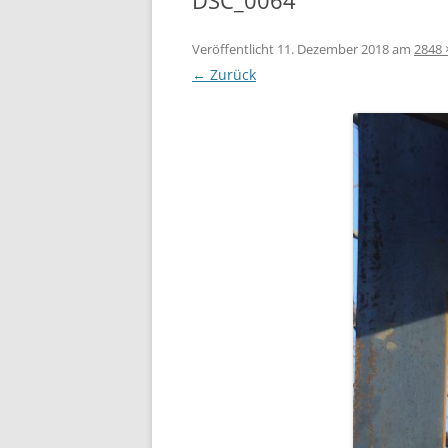
DSC_0064
GEDENK-
PASTORALPLAN FÜR MARIA
Veröffentlicht
11. Dezember 2018
am
2848 
FRIEDEN
IN DER N
← Zurück
ISK – SCHUTZKONZEPT