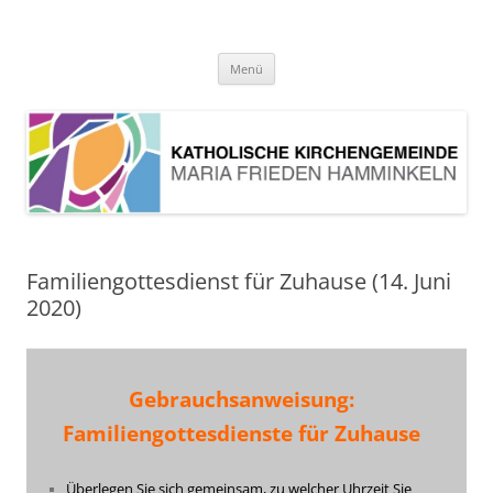
Pfarrei Maria Frieden Hamminkeln
Zum
Menü
Inhalt
springen
Familiengottesdienst für Zuhause (14. Juni
2020)
Gebrauchsanweisung:
Familiengottesdienste für Zuhause
Überlegen Sie sich gemeinsam, zu welcher Uhrzeit Sie