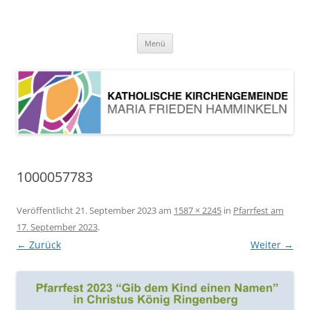
Pfarrei Maria Frieden Hamminkeln
Zum
Menü
Inhalt
springen
1000057783
Veröffentlicht
21. September 2023
am
1587 × 2245
in
Pfarrfest am
17. September 2023
.
← Zurück
Weiter →