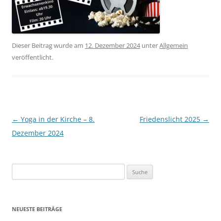
Dieser Beitrag wurde am
12. Dezember 2024
unter
Allgemein
veröffentlicht.
Beitrags-
←
Yoga in der Kirche – 8.
Friedenslicht 2025
→
Navigation
Dezember 2024
Suche
nach:
NEUESTE BEITRÄGE