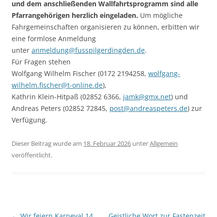
und dem anschließenden Wallfahrtsprogramm sind alle
Pfarrangehörigen herzlich eingeladen.
Um mögliche
Fahrgemeinschaften organisieren zu können, erbitten wir
eine formlose Anmeldung
unter
anmeldung@fusspilgerdingden.de
.
Für Fragen stehen
Wolfgang Wilhelm Fischer (0172 2194258,
wolfgang-
wilhelm.fischer@t-online.de
),
Kathrin Klein-Hitpaß (02852 6366,
jamk@gmx.net
) und
Andreas Peters (02852 72845,
post@andreaspeters.de
) zur
Verfügung.
Dieser Beitrag wurde am
18. Februar 2026
unter
Allgemein
veröffentlicht.
Beitrags-
←
Wir feiern Karneval 14.
Geistliche Wort zur Fastenzeit