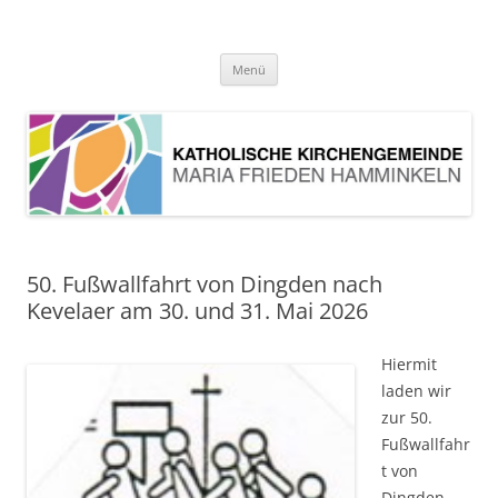
Pfarrei Maria Frieden Hamminkeln
Zum
Menü
Inhalt
springen
50. Fußwallfahrt von Dingden nach
Kevelaer am 30. und 31. Mai 2026
Hiermit
laden wir
zur 50.
Fußwallfahr
t von
Dingden