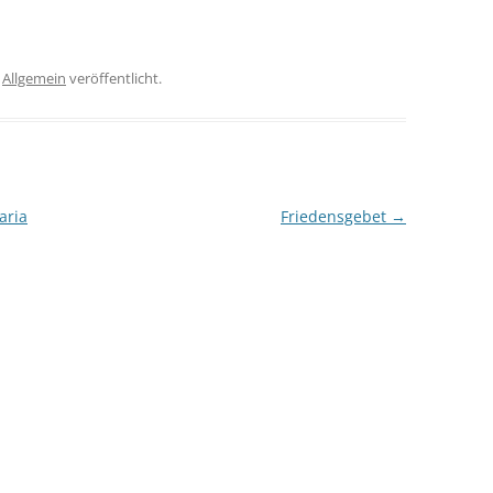
r
Allgemein
veröffentlicht.
aria
Friedensgebet
→