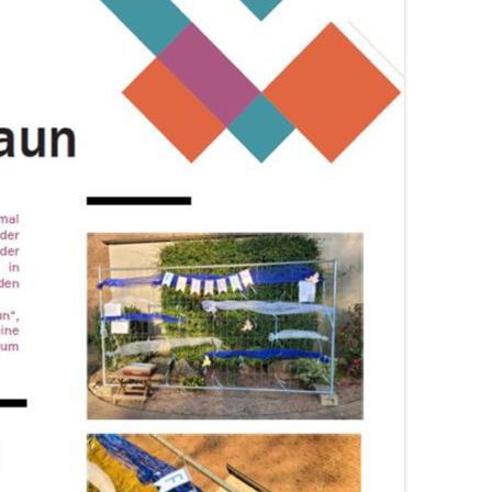
GEMEINDE ST. ANTONIUS LOIKUM
 UND LEBENSORT
PFARREIRATSWAHLEN AM 9.
KRANKENSALBUNG
MESSDIENER
KIRCHENCHOR L
NOVEMBER 2025
ÄHE
BEERDIGUNG
ÖKUMENE
KIRCHENVORSTAND
SCHÜTZENBRUDERSCHAFT ST.
PFARREIRAT
ANTONIUS LOIKUM
DIE GEMEINDEAUSSCHÜSSE
SENIOREN