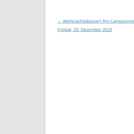
Beitrags-
←
Weihnachtskonzert Pro Campesinos
Navigation
Freitag, 29. Dezember 2023