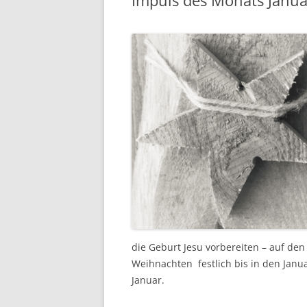
Impuls des Monats Janua
GEDENK-
PASTORALPLAN FÜR MARIA
FRIEDEN
IN DER N
ISK – SCHUTZKONZEPT
die Geburt Jesu vorbereiten – auf de
Weihnachten festlich bis in den Janu
Januar.