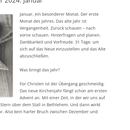
r 2024: Januar
GEMEINDE ST. ANTONIUS LOIKUM
 UND LEBENSORT
PFARREIRATSWAHLEN AM 9.
KRANKENSALBUNG
MESSDIENER
KIRCHENCHOR L
Januar, ein besonderer Monat. Der erste
NOVEMBER 2025
ÄHE
BEERDIGUNG
Monat des Jahres. Das alte Jahr ist
ÖKUMENE
KIRCHENVORSTAND
Vergangenheit. Zurück schauen – nach
vorne schauen. Hinterfragen und planen.
SCHÜTZENBRUDERSCHAFT ST.
PFARREIRAT
Dankbarkeit und Vorfreude. 31 Tage, um
ANTONIUS LOIKUM
sich auf das Neue einzustellen und das Alte
DIE GEMEINDEAUSSCHÜSSE
SENIOREN
abzuschließen.
Was bringt das Jahr?
Für Christen ist der Übergang geschmeidig.
Das neue Kirchenjahr fängt schon am ersten
Advent an. Mit einer Zeit, in der wir uns auf
n Stern über dem Stall in Bethlehem. Und dann wirkt
ar. Also kein harter Bruch zwischen Dezember und