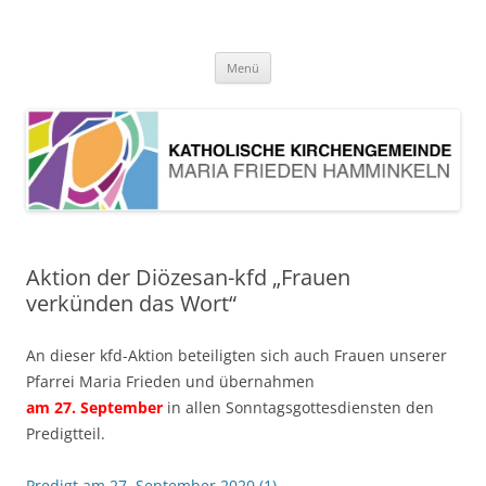
Pfarrei Maria Frieden Hamminkeln
Zum
Menü
Inhalt
springen
Aktion der Diözesan-kfd „Frauen
verkünden das Wort“
An dieser kfd-Aktion beteiligten sich auch Frauen unserer
Pfarrei Maria Frieden und übernahmen
am 27. September
in allen Sonntagsgottesdiensten den
Predigtteil.
Predigt am 27. September 2020 (1)