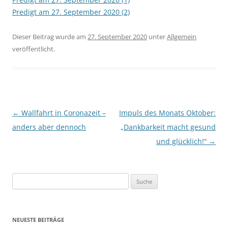
Predigt am 27. September 2020 (2)
Dieser Beitrag wurde am
27. September 2020
unter
Allgemein
veröffentlicht.
Beitrags-
←
Wallfahrt in Coronazeit –
Impuls des Monats Oktober:
Navigation
anders aber dennoch
„Dankbarkeit macht gesund
und glücklich!“
→
Suche
nach:
NEUESTE BEITRÄGE